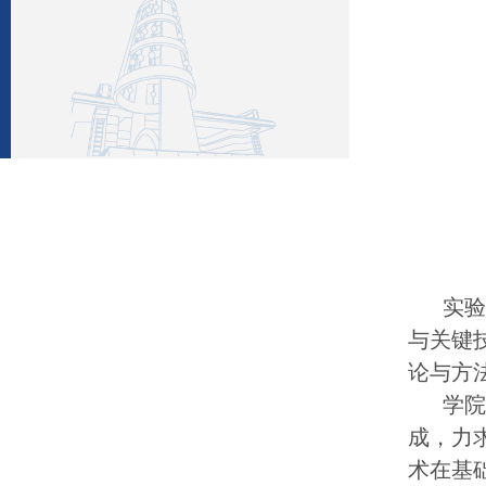
实
与关键
论与方
学院
成，力
术在基