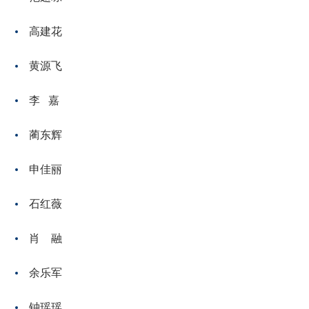
高建花
黄源飞
李 嘉
蔺东辉
申佳丽
石红薇
肖 融
余乐军
钟瑶瑶